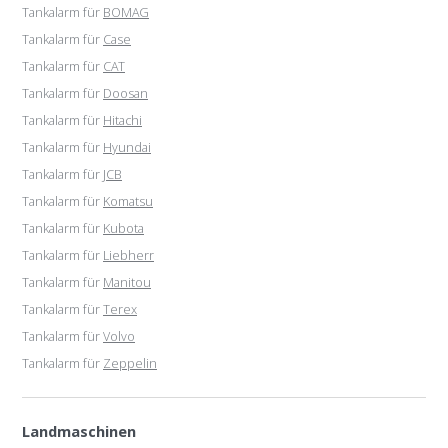
Tankalarm für
BOMAG
Tankalarm für
Case
Tankalarm für
CAT
Tankalarm für
Doosan
Tankalarm für
Hitachi
Tankalarm für
Hyundai
Tankalarm für
JCB
Tankalarm für
Komatsu
Tankalarm für
Kubota
Tankalarm für
Liebherr
Tankalarm für
Manitou
Tankalarm für
Terex
Tankalarm für
Volvo
Tankalarm für
Zeppelin
Landmaschinen