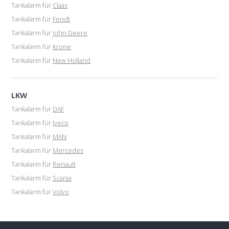
Tankalarm für
Claas
Tankalarm für
Fendt
Tankalarm für
John Deere
Tankalarm für
Krone
Tankalarm für
New Holland
LKW
Tankalarm für
DAF
Tankalarm für
Iveco
Tankalarm für
MAN
Tankalarm für
Mercedes
Tankalarm für
Renault
Tankalarm für
Scania
Tankalarm für
Volvo