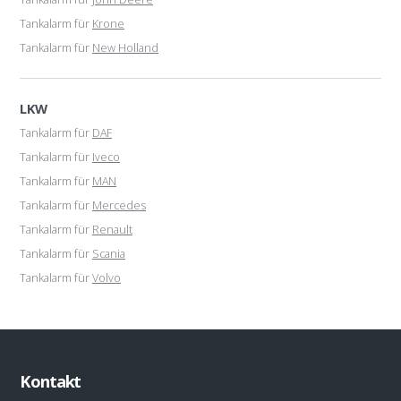
Tankalarm für
Krone
Tankalarm für
New Holland
LKW
Tankalarm für
DAF
Tankalarm für
Iveco
Tankalarm für
MAN
Tankalarm für
Mercedes
Tankalarm für
Renault
Tankalarm für
Scania
Tankalarm für
Volvo
Kontakt