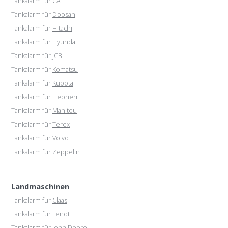
Tankalarm für
CAT
Tankalarm für
Doosan
Tankalarm für
Hitachi
Tankalarm für
Hyundai
Tankalarm für
JCB
Tankalarm für
Komatsu
Tankalarm für
Kubota
Tankalarm für
Liebherr
Tankalarm für
Manitou
Tankalarm für
Terex
Tankalarm für
Volvo
Tankalarm für
Zeppelin
Landmaschinen
Tankalarm für
Claas
Tankalarm für
Fendt
Tankalarm für
John Deere